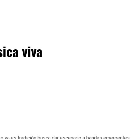
ica viva
mo ya es tradición busca dar escenario a bandas emergentes