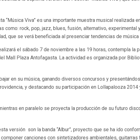
sta “Música Viva” es una importante muestra musical realizada e
 como: rock, pop, jazz, blues, fusión, alternativo, experimental y
nidad, que se verá beneficiada al presenciar tendencias de músic
ealizará el sábado 7 de noviembre a las 19 horas, contempla la 
 del Mall Plaza Antofagasta. La actividad es organizada por Bibl
bajar en su música, ganando diversos concursos y presentándose
ovidencia, y destacando su participación en Lollapalooza 2014 y
mientras en paralelo se proyecta la producción de su futuro disco
sta versión son la banda “Albur”, proyecto que se ha ido confo
 de componer canciones con sintetizadores ambientales, guitarras 