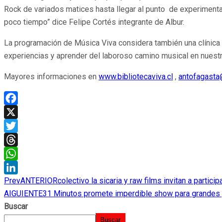
Rock de variados matices hasta llegar al punto de experimental
poco tiempo” dice Felipe Cortés integrante de Albur.
La programación de Música Viva considera también una clínica y
experiencias y aprender del laboroso camino musical en nuestro 
Mayores informaciones en
www.bibliotecaviva.cl
,
antofagasta@
Facebook
X
Twitter
Threads
WhatsApp
Prev
ANTERIOR
colectivo la sicaria y raw films invitan a parti
LinkedIn
AIGUIENTE
31 Minutos promete imperdible show para grandes 
Buscar
Buscar