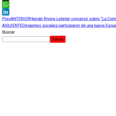
Threads
WhatsApp
Prev
ANTERIOR
Hernán Rivera Letelier conversó sobre “La Cont
LinkedIn
AIGUIENTE
Dirigentes sociales participaron de una nueva Esc
Buscar
Buscar