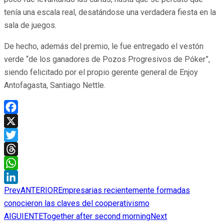
tenía una escala real, desatándose una verdadera fiesta en la
sala de juegos.
De hecho, además del premio, le fue entregado el vestón
verde “de los ganadores de Pozos Progresivos de Póker”,
siendo felicitado por el propio gerente general de Enjoy
Antofagasta, Santiago Nettle.
Facebook
X
Twitter
Threads
WhatsApp
Prev
ANTERIOR
Empresarias recientemente formadas
LinkedIn
conocieron las claves del cooperativismo
AIGUIENTE
Together after second morning
Next