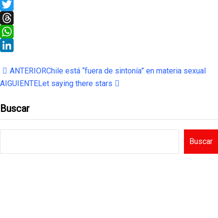
X
Twitter
Threads
WhatsApp
LinkedIn
ANTERIOR
Chile está “fuera de sintonía” en materia sexual
AIGUIENTE
Let saying there stars
Buscar
Buscar