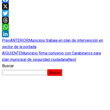
Facebook
X
Twitter
Threads
WhatsApp
Prev
ANTERIOR
Municipio trabaja en plan de intervención en
LinkedIn
sector de la portada
AIGUIENTE
Municipio firma convenio con Carabineros para
plan municipal de seguridad ciudadana
Next
Buscar
Buscar