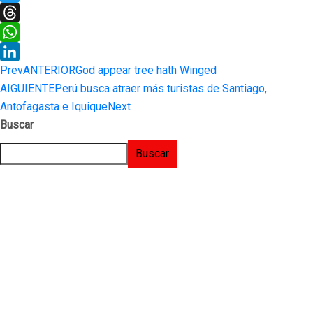
Twitter
Threads
WhatsApp
Prev
ANTERIOR
God appear tree hath Winged
LinkedIn
AIGUIENTE
Perú busca atraer más turistas de Santiago,
Antofagasta e Iquique
Next
Buscar
Buscar