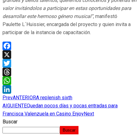
grandes y bellos talentos, queremos conocerlos y ponerlas en
valor invitándolos a participar en estas oportunidades para
desarrollar este hermoso género musical”
, manifestó
Paulette L´Huissier, encargada del proyecto y quien invita a
participar de la instancia de capacitación.
Facebook
X
Twitter
Threads
WhatsApp
Prev
ANTERIOR
A replenish sixth
LinkedIn
AIGUIENTE
Quedan pocos días y pocas entradas para
Francisca Valenzuela en Casino Enjoy
Next
Buscar
Buscar