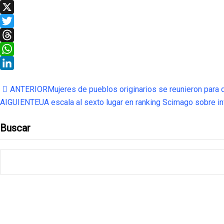
Facebook
X
Twitter
Threads
WhatsApp
LinkedIn
ANTERIOR
Mujeres de pueblos originarios se reunieron para 
AIGUIENTE
UA escala al sexto lugar en ranking Scimago sobre in
Buscar