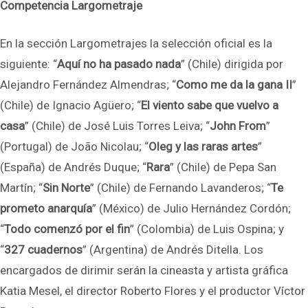
Competencia Largometraje
En la sección Largometrajes la selección oficial es la
siguiente: “
Aquí no ha pasado nada
” (Chile) dirigida por
Alejandro Fernández Almendras; “
Como me da la gana II
”
(Chile) de Ignacio Agüero; “
El viento sabe que vuelvo a
casa
” (Chile) de José Luis Torres Leiva; “
John From
”
(Portugal) de João Nicolau; “
Oleg y las raras artes
”
(España) de Andrés Duque; “
Rara
” (Chile) de Pepa San
Martín; “
Sin Norte
” (Chile) de Fernando Lavanderos; “
Te
prometo anarquía
” (México) de Julio Hernández Cordón;
“
Todo comenzó por el fin
” (Colombia) de Luis Ospina; y
“
327 cuadernos
” (Argentina) de Andrés Ditella. Los
encargados de dirimir serán la cineasta y artista gráfica
Katia Mesel, el director Roberto Flores y el productor Víctor