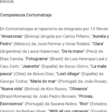
Bassuk.
Competencia Cortometraje
En Cortometrajes el repertorio es integrado por 15 filmes:
“
Amazonas
” (Bolivia) dirigida por Carlos Piñeiro; “
Aurelia y
Pedro
” (México) de José Permar y Omar Robles; “
Clara
”
(Argentina) de Laura Huberman; “
De la mano
” (Perú) de
Elías Candia; “
Fotograma
” (Brasil) de Luis Henrique Leal y
Caio Zatti; “
Jeanette
” (España) de Xurxo Chirro; “
La mala
pesca
” (Chile) de Alison Díaz; “
Lost village
” (España) de
George Todria; “
Maria do mar
” (Portugal) de João Rosas;
“
Nueva vida
” (Bolivia) de Kiro Russo; “
Olteanca
”
(Brasil/Romania) de João Pedro Borsani; “
Provas,
Exorcismos
” (Portugal) de Susana Nobre; “
Riot
” (Estados
Unidos) de Nathan Silver; “
With all our cameras
” (España)