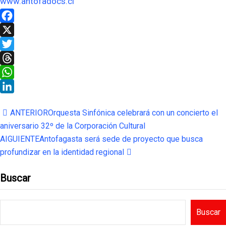
www.antofadocs.cl
Facebook
X
Twitter
Threads
WhatsApp
LinkedIn
ANTERIOR
Orquesta Sinfónica celebrará con un concierto el
aniversario 32º de la Corporación Cultural
AIGUIENTE
Antofagasta será sede de proyecto que busca
profundizar en la identidad regional
Buscar
Buscar