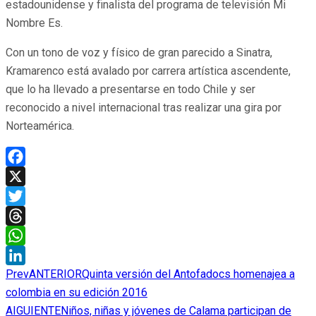
estadounidense y finalista del programa de televisión Mi
Nombre Es.
Con un tono de voz y físico de gran parecido a Sinatra,
Kramarenco está avalado por carrera artística ascendente,
que lo ha llevado a presentarse en todo Chile y ser
reconocido a nivel internacional tras realizar una gira por
Norteamérica.
Facebook
X
Twitter
Threads
WhatsApp
Prev
ANTERIOR
Quinta versión del Antofadocs homenajea a
LinkedIn
colombia en su edición 2016
AIGUIENTE
Niños, niñas y jóvenes de Calama participan de