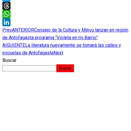
Twitter
Threads
WhatsApp
Prev
ANTERIOR
Consejo de la Cultura y Minvu lanzan en región
LinkedIn
de Antofagasta programa “Violeta en mi Barrio”
AIGUIENTE
La literatura nuevamente se tomará las calles y
escuelas de Antofagasta
Next
Buscar
Buscar