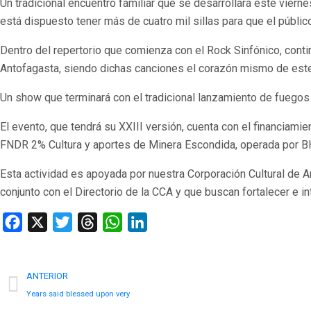
Un tradicional encuentro familiar que se desarrollará este vierne
está dispuesto tener más de cuatro mil sillas para que el públ
Dentro del repertorio que comienza con el Rock Sinfónico, contin
Antofagasta, siendo dichas canciones el corazón mismo de este
Un show que terminará con el tradicional lanzamiento de fuegos a
El evento, que tendrá su XXIII versión, cuenta con el financiami
FNDR 2% Cultura y aportes de Minera Escondida, operada por BH
Esta actividad es apoyada por nuestra Corporación Cultural de A
conjunto con el Directorio de la CCA y que buscan fortalecer e inte
Facebook
X
Twitter
Threads
WhatsApp
LinkedIn
ANTERIOR
Years said blessed upon very