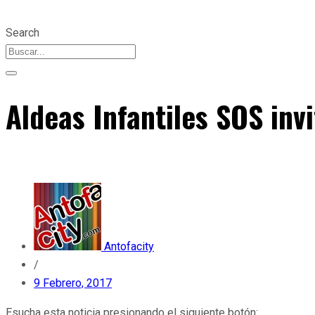
Search
Aldeas Infantiles SOS inv
Antofacity
/
9 Febrero, 2017
Esucha esta noticia presionando el siguiente botón: