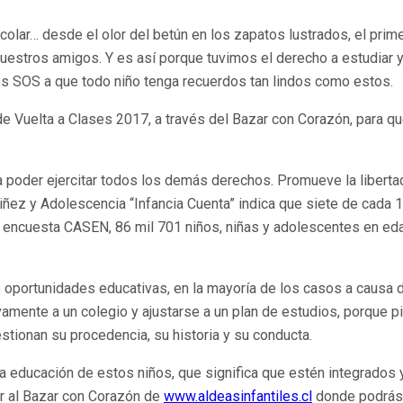
lar… desde el olor del betún en los zapatos lustrados, el prime
uestros amigos. Y es así porque tuvimos el derecho a estudiar 
es SOS a que todo niño tenga recuerdos tan lindos como estos.
e Vuelta a Clases 2017, a través del Bazar con Corazón, para qu
poder ejercitar todos los demás derechos. Promueve la libertad
 Niñez y Adolescencia “Infancia Cuenta” indica que siete de cada
 encuesta CASEN, 86 mil 701 niños, niñas y adolescentes en eda
 oportunidades educativas, en la mayoría de los casos a causa d
vamente a un colegio y ajustarse a un plan de estudios, porque 
ionan su procedencia, su historia y su conducta.
la educación de estos niños, que significa que estén integrados
rar al Bazar con Corazón de
www.aldeasinfantiles.cl
donde podrás 