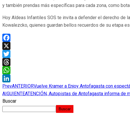
y también prendas más específicas para cada zona, como botas d
Hoy Aldeas Infantiles SOS te invita a defender el derecho de l
Kowalezcko, quienes guardan bellos recuerdos de su etapa es
Facebook
X
Twitter
Threads
WhatsApp
Prev
ANTERIOR
Vuelve Kramer a Enjoy Antofagasta con espectá
LinkedIn
AIGUIENTE
ATENCIÓN, Autopistas de Antofagasta informa de ma
Buscar
Buscar