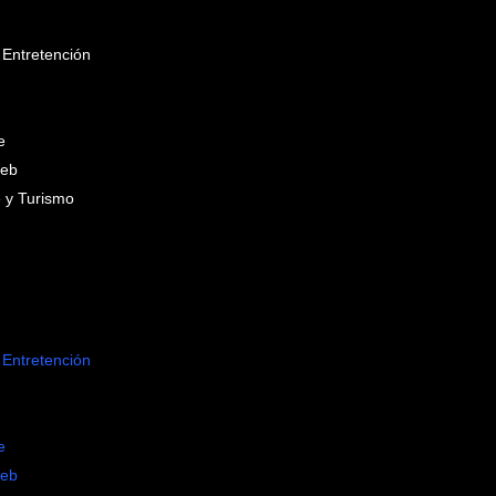
 Entretención
e
Web
 y Turismo
 Entretención
e
Web