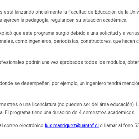
está lanzando oficialmente la Facultad de Educación de la Unive
 ejercen la pedagogía, regularicen su situación académica.
xplicó que este programa surgió debido a una solicitud y a vari
nales, como ingenieros, periodistas, constructores, que hacen c
rofesionales podrán una vez aprobados todos los módulos, obtene
 donde se desempeñen, por ejemplo, un ingeniero tendrá mención
estres o una licenciatura (no pueden ser del área educación). La
a. El programa tiene una duración de 4 semestres académicos.
l correo electrónico
luis.manriquez@uantof.cl
o llamar al fono 5