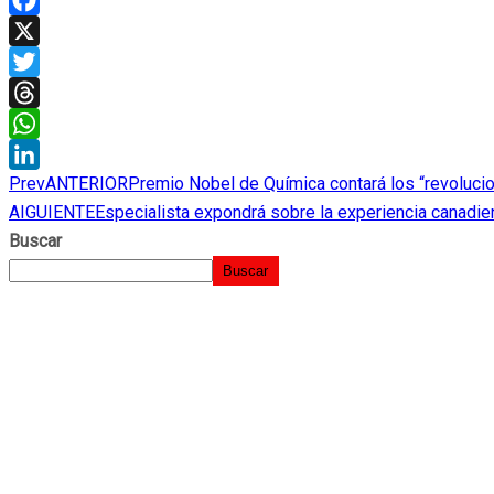
Facebook
X
Twitter
Threads
WhatsApp
Prev
ANTERIOR
Premio Nobel de Química contará los “revolucio
LinkedIn
AIGUIENTE
Especialista expondrá sobre la experiencia canadi
Buscar
Buscar