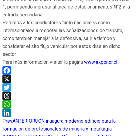
1, permitiendo ingresar al área de estacionamientos N°2 y la
entrada secundaria.
Pedimos a los conductores tanto nacionales como
internacionales a respetar las señalizaciones de tránsito,
como también manejar a la defensiva, salir a tiempo y
considerar el alto flujo vehicular por estos días en dicho
sector.
Para más información visitar la página
www.exponor.cl
Facebook
X
Twitter
Threads
WhatsApp
Prev
ANTERIOR
UCN inaugura moderno edificio para la
LinkedIn
formación de profesionales de minería y metalurgia