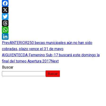
Facebook
X
Twitter
Threads
WhatsApp
Prev
ANTERIOR
250 becas municipales aún no han sido
LinkedIn
cobradas, plazo vence el 31 de mayo
AIGUIENTE
CDA Femenino Sub-17 buscará este domingo la
final del torneo Apertura 2017
Next
Buscar
Buscar