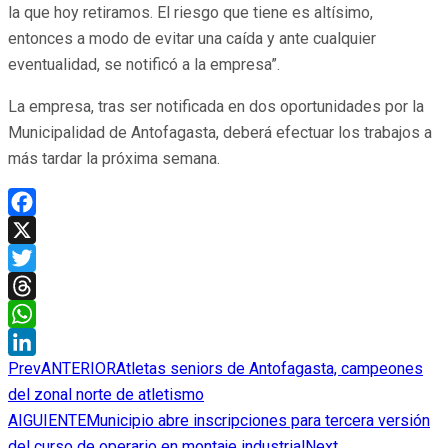
la que hoy retiramos. El riesgo que tiene es altísimo,
entonces a modo de evitar una caída y ante cualquier
eventualidad, se notificó a la empresa”.
La empresa, tras ser notificada en dos oportunidades por la
Municipalidad de Antofagasta, deberá efectuar los trabajos a
más tardar la próxima semana.
Facebook
X
Twitter
Threads
WhatsApp
Prev
ANTERIOR
Atletas seniors de Antofagasta, campeones
LinkedIn
del zonal norte de atletismo
AIGUIENTE
Municipio abre inscripciones para tercera versión
del curso de operario en montaje industrial
Next