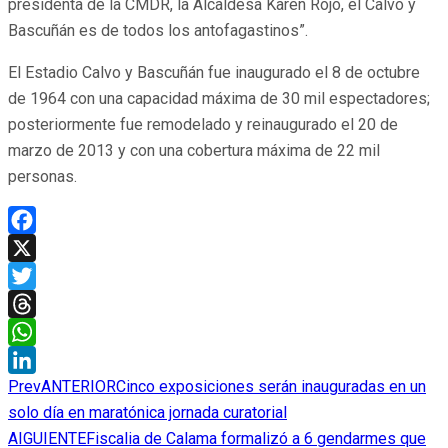
presidenta de la CMDR, la Alcaldesa Karen Rojo, el Calvo y
Bascuñán es de todos los antofagastinos”.
El Estadio Calvo y Bascuñán fue inaugurado el 8 de octubre
de 1964 con una capacidad máxima de 30 mil espectadores;
posteriormente fue remodelado y reinaugurado el 20 de
marzo de 2013 y con una cobertura máxima de 22 mil
personas.
Facebook
X
Twitter
Threads
WhatsApp
Prev
ANTERIOR
Cinco exposiciones serán inauguradas en un
LinkedIn
solo día en maratónica jornada curatorial
AIGUIENTE
Fiscalia de Calama formalizó a 6 gendarmes que