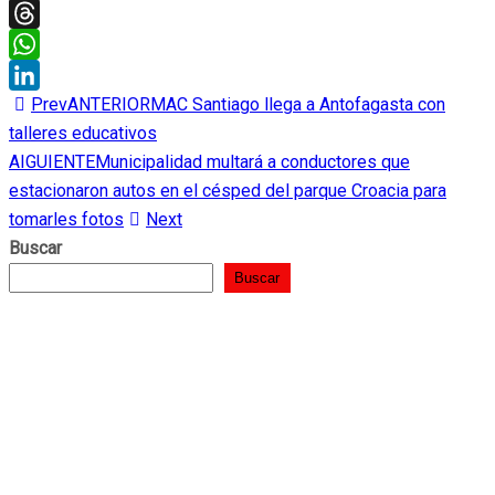
Twitter
Threads
WhatsApp
Prev
ANTERIOR
MAC Santiago llega a Antofagasta con
LinkedIn
talleres educativos
AIGUIENTE
Municipalidad multará a conductores que
estacionaron autos en el césped del parque Croacia para
tomarles fotos
Next
Buscar
Buscar