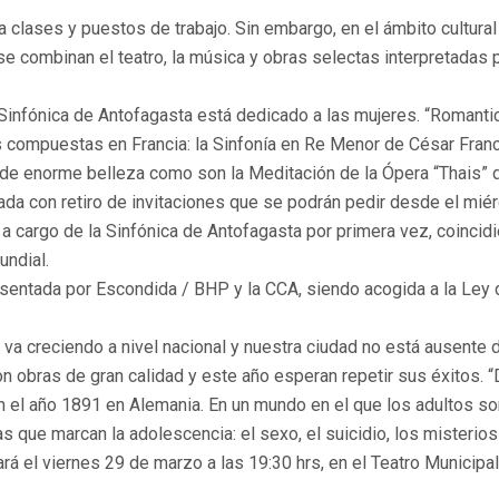
 clases y puestos de trabajo. Sin embargo, en el ámbito cultura
e combinan el teatro, la música y obras selectas interpretadas 
Sinfónica de Antofagasta está dedicado a las mujeres. “Romanticis
ompuestas en Francia: la Sinfonía en Re Menor de César Franck.
o de enorme belleza como son la Meditación de la Ópera “Thais”
rada con retiro de invitaciones que se podrán pedir desde el miér
a cargo de la Sinfónica de Antofagasta por primera vez, coincid
undial.
sentada por Escondida / BHP y la CCA, siendo acogida a la Ley 
a creciendo a nivel nacional y nuestra ciudad no está ausente 
n obras de gran calidad y este año esperan repetir sus éxitos. 
n el año 1891 en Alemania. En un mundo en el que los adultos s
 que marcan la adolescencia: el sexo, el suicidio, los misterios
rá el viernes 29 de marzo a las 19:30 hrs, en el Teatro Municipal 