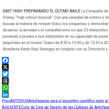
EAST HIGH: PREPARANDO EL ÚLTIMO BAILE
La Compañía de D
Disney “High school musical”. Con una variedad de estilos y té
buscan la manera de romper todos los esquemas y demostrar que 
desamor, la amistad y el compañerismo es que 25 intérpretes d
poniendo a prueba a sus intérpretes en su capacidad de pasar 
adquiridas en el mismo Teatro de 8:30 a 13:00 y de 15:30 a 20:
Alcaldesa Karen Rojo Venegas en conjunto con su Directorio y qu
Facebook
X
Twitter
Threads
WhatsApp
Prev
ANTERIOR
Antofagasta será el epicentro científico junto a
LinkedIn
AIGUIENTE
Ciclo de Cine de Seremi de las Culturas de Antofag