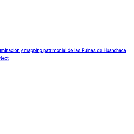
uminación y mapping patrimonial de las Ruinas de Huanchaca
Next