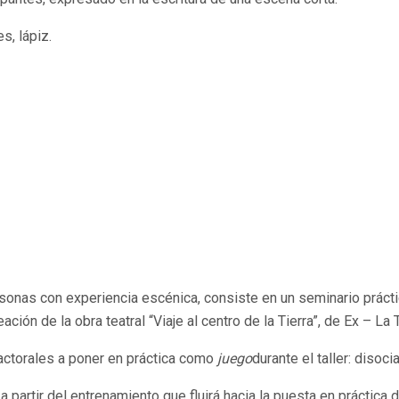
s, lápiz.
personas con experiencia escénica, consiste en un seminario prácti
ión de la obra teatral “Viaje al centro de la Tierra”, de Ex – La 
actorales a poner en práctica como
juego
durante el taller: disoc
 a partir del entrenamiento que fluirá hacia la puesta en prácti