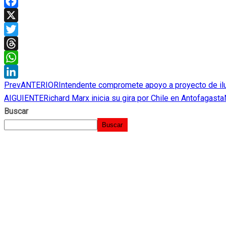
Facebook
X
Twitter
Threads
WhatsApp
Prev
ANTERIOR
Intendente compromete apoyo a proyecto de il
LinkedIn
AIGUIENTE
Richard Marx inicia su gira por Chile en Antofagasta
Buscar
Buscar