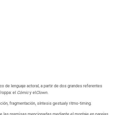
co de lenguaje actoral, a partir de dos grandes referentes
Troppa: el
Cómic
y el
Clown.
iación, fragmentación, síntesis gestualy ritmo-timing.
ca de las premisas mencionadas mediante el montaje en parejas