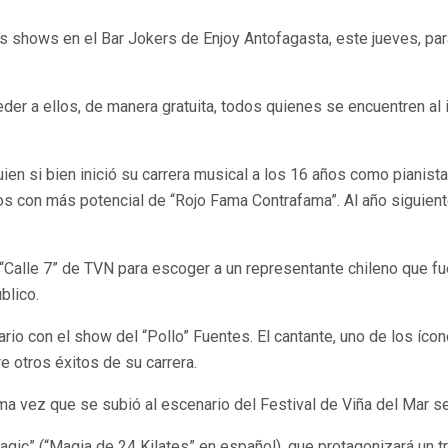
os shows en el Bar Jokers de Enjoy Antofagasta, este jueves, para
er a ellos, de manera gratuita, todos quienes se encuentren al in
n si bien inició su carrera musical a los 16 años como pianista
os con más potencial de “Rojo Fama Contrafama”. Al año siguiente
 “Calle 7” de TVN para escoger a un representante chileno que f
blico.
ario con el show del “Pollo” Fuentes. El cantante, uno de los íc
re otros éxitos de su carrera.
ma vez que se subió al escenario del Festival de Viña del Mar se 
agic” (“Magia de 24 Kilates” en español), que protagonizará un 