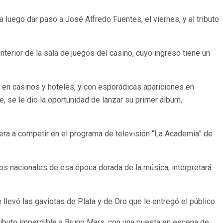
 luego dar paso a José Alfredo Fuentes, el viernes, y al tributo
terior de la sala de juegos del casino, cuyo ingreso tiene un
 en casinos y hoteles, y con esporádicas apariciones en
, se le dio la oportunidad de lanzar su primer álbum,
uera a competir en el programa de televisión “La Academia” de
onos nacionales de esa época dorada de la música, interpretará
llevó las gaviotas de Plata y de Oro que le entregó el público.
tributo imperdible a Bruno Mars, con una puesta en escena de