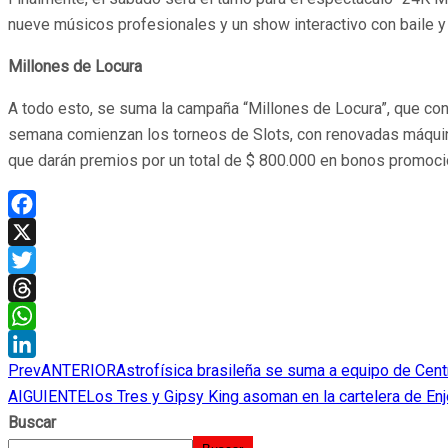
nueve músicos profesionales y un show interactivo con baile y
Millones de Locura
A todo esto, se suma la campaña “Millones de Locura”, que con
semana comienzan los torneos de Slots, con renovadas máquinas 
que darán premios por un total de $ 800.000 en bonos promoci
Facebook
X
Twitter
Threads
WhatsApp
Prev
ANTERIOR
Astrofísica brasileña se suma a equipo de Cen
LinkedIn
AIGUIENTE
Los Tres y Gipsy King asoman en la cartelera de En
Buscar