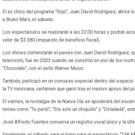
El ex chico del programa “Rojo”, Juan David Rodríguez, abrirá l
a Bruno Mars, el sábado.
Los espectáculos se realizarán a las 22:00 horas y podrán acced
valor de $3.380 (impuesto de beneficio fiscal).
Los shows comenzarán el jueves con Juan David Rodríguez, quie
televisión, fue en 2003 cuando se convirtió en uno de los rostr
“Chocolate”, con el sello Warner Music.
También, participó en un concurso especial dentro del espacio
la TV mexicana, certamen que ganó tras el masivo apoyo del pú
El viernes, la nostalgia de la Nueva Ola se apoderará del escen
temas como “Te perdí”, “Era solo un chiquillo” y “Dirladadá”, ent
José Alfredo Fuentes conserva un registro vocal único y la últi
Finalmente, el sábado será el turno para el espectáculo “24K M