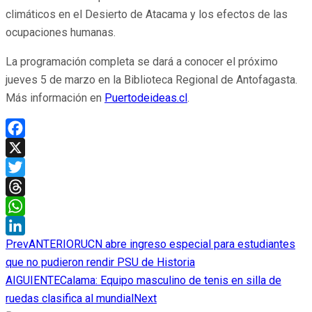
climáticos en el Desierto de Atacama y los efectos de las
ocupaciones humanas.
La programación completa se dará a conocer el próximo
jueves 5 de marzo en la Biblioteca Regional de Antofagasta.
Más información en
Puertodeideas.cl
.
Facebook
X
Twitter
Threads
WhatsApp
Prev
ANTERIOR
UCN abre ingreso especial para estudiantes
LinkedIn
que no pudieron rendir PSU de Historia
AIGUIENTE
Calama: Equipo masculino de tenis en silla de
ruedas clasifica al mundial
Next