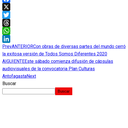
Facebook
X
Twitter
Threads
WhatsApp
Prev
ANTERIOR
Con obras de diversas partes del mundo cerró
LinkedIn
la exitosa versión de Todos Somos Diferentes 2020
AIGUIENTE
Este sábado comienza difusión de cápsulas
audiovisuales de la convocatoria Plan Culturas
Antofagasta
Next
Buscar
Buscar