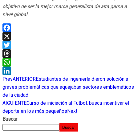
objetivo de ser la mejor marca generalista de alta gama a
nivel global.
Facebook
X
Twitter
Threads
WhatsApp
Prev
ANTERIOR
Estudiantes de ingeniería dieron solución a
LinkedIn
graves problemáticas que aquejaban sectores emblemáticos
de la ciudad
AIGUIENTE
Curso de iniciación al Futbol, busca incentivar el
deporte en los más pequeños
Next
Buscar
Buscar