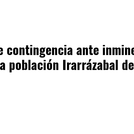
e contingencia ante inmin
la población Irarrázabal d