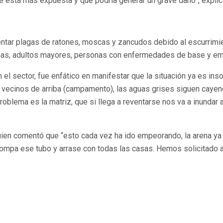
que está más expuesta y que podría generar un grave daño”, explic
rentar plagas de ratones, moscas y zancudos debido al escurrimi
iñas, adultos mayores, personas con enfermedades de base y e
n el sector, fue enfático en manifestar que la situación ya es i
s vecinos de arriba (campamento), las aguas grises siguen caye
problema es la matriz, que si llega a reventarse nos va a inundar
ien comentó que “esto cada vez ha ido empeorando, la arena ya ll
mpa ese tubo y arrase con todas las casas. Hemos solicitado ay