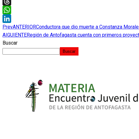
Twitter
Threads
WhatsApp
Prev
ANTERIOR
Conductora que dio muerte a Constanza Morales
LinkedIn
AIGUIENTE
Región de Antofagasta cuenta con primeros proyec
Buscar
Buscar