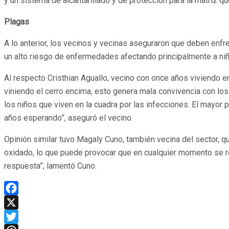
y un sistema de alcantarillado y de protección para la matriz 
Plagas
A lo anterior, los vecinos y vecinas aseguraron que deben enf
un alto riesgo de enfermedades afectando principalmente a n
Al respecto Cristhian Aguallo, vecino con once años viviendo e
viniendo el cerro encima, esto genera mala convivencia con lo
los niños que viven en la cuadra por las infecciones. El mayor 
años esperando”, aseguró el vecino.
Opinión similar tuvo Magaly Cuno, también vecina del sector, qu
oxidado, lo que puede provocar que en cualquier momento se ro
respuesta”, lamentó Cuno.
Facebook
X