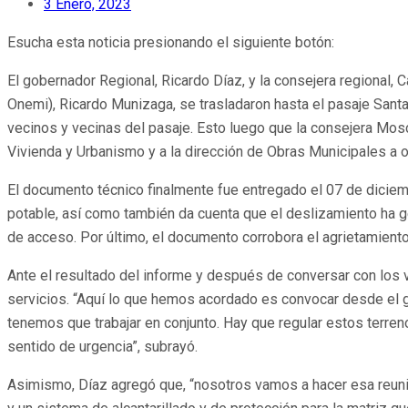
3 Enero, 2023
Esucha esta noticia presionando el siguiente botón:
El gobernador Regional, Ricardo Díaz, y la consejera regional
Onemi), Ricardo Munizaga, se trasladaron hasta el pasaje Santa
vecinos y vecinas del pasaje. Esto luego que la consejera Mosc
Vivienda y Urbanismo y a la dirección de Obras Municipales a o
El documento técnico finalmente fue entregado el 07 de dicie
potable, así como también da cuenta que el deslizamiento ha g
de acceso. Por último, el documento corrobora el agrietamient
Ante el resultado del informe y después de conversar con los 
servicios. “Aquí lo que hemos acordado es convocar desde el go
tenemos que trabajar en conjunto. Hay que regular estos terren
sentido de urgencia”, subrayó.
Asimismo, Díaz agregó que, “nosotros vamos a hacer esa reunión