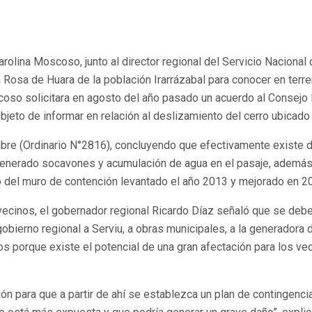
, Carolina Moscoso, junto al director regional del Servicio Naci
 Rosa de Huara de la población Irarrázabal para conocer en terr
oso solicitara en agosto del año pasado un acuerdo al Consejo R
bjeto de informar en relación al deslizamiento del cerro ubicado
mbre (Ordinario N°2816), concluyendo que efectivamente existe d
enerado socavones y acumulación de agua en el pasaje, además de
o del muro de contención levantado el año 2013 y mejorado en 2
vecinos, el gobernador regional Ricardo Díaz señaló que se deb
bierno regional a Serviu, a obras municipales, a la generadora d
os porque existe el potencial de una gran afectación para los v
 para que a partir de ahí se establezca un plan de contingencia