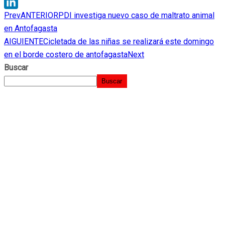
WhatsApp
Prev
ANTERIOR
PDI investiga nuevo caso de maltrato animal
LinkedIn
en Antofagasta
AIGUIENTE
Cicletada de las niñas se realizará este domingo
en el borde costero de antofagasta
Next
Buscar
Buscar