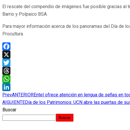
El rescate del compendio de imágenes fue posible gracias al tr
Barrio y Polpaico BSA.
Para mayor información acerca de los panoramas del Día de lo
Procultura.
Facebook
X
Twitter
Threads
WhatsApp
Prev
ANTERIOR
Entel ofrece atención en lengua de señas en to
LinkedIn
AIGUIENTE
Día de los Patrimonios: UCN abre las puertas de s
Buscar
Buscar