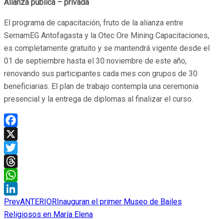
Alianza pública – privada
El programa de capacitación, fruto de la alianza entre
SernamEG Antofagasta y la Otec Ore Mining Capacitaciones,
es completamente gratuito y se mantendrá vigente desde el
01 de septiembre hasta el 30 noviembre de este año,
renovando sus participantes cada mes con grupos de 30
beneficiarias. El plan de trabajo contempla una ceremonia
presencial y la entrega de diplomas al finalizar el curso.
Facebook
X
Twitter
Threads
WhatsApp
Prev
ANTERIOR
Inauguran el primer Museo de Bailes
LinkedIn
Religiosos en María Elena