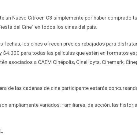
rte un Nuevo Citroen C3 simplemente por haber comprado tu 
sta del Cine” en todos los cines del país.
fechas, los cines ofrecen precios rebajados para disfrutar d
D y $4.000 para todas las películas que estén en formatos 
tén asociados a CAEM Cinépolis, CineHoyts, Cinemark, Cinep
era de las cadenas de cine participante estarás concursand
n son ampliamente variados: familiares, de acción, las histo
EL