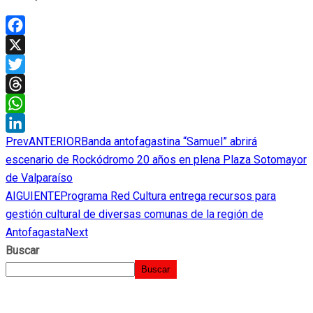
Facebook
X
Twitter
Threads
WhatsApp
Prev
ANTERIOR
Banda antofagastina “Samuel” abrirá
LinkedIn
escenario de Rockódromo 20 años en plena Plaza Sotomayor
de Valparaíso
AIGUIENTE
Programa Red Cultura entrega recursos para
gestión cultural de diversas comunas de la región de
Antofagasta
Next
Buscar
Buscar