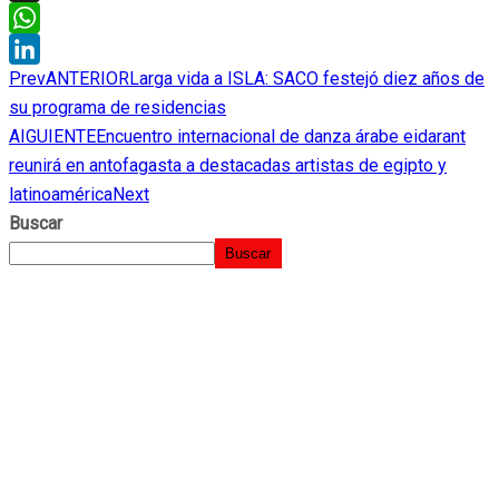
Threads
WhatsApp
Prev
ANTERIOR
Larga vida a ISLA: SACO festejó diez años de
LinkedIn
su programa de residencias
AIGUIENTE
Encuentro internacional de danza árabe eidarant
reunirá en antofagasta a destacadas artistas de egipto y
latinoamérica
Next
Buscar
Buscar