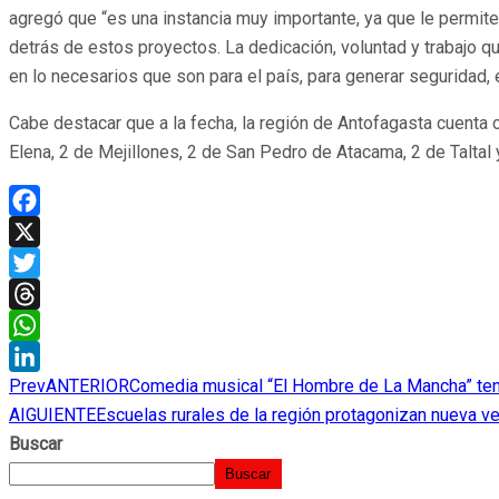
agregó que “es una instancia muy importante, ya que le permit
detrás de estos proyectos. La dedicación, voluntad y trabajo q
en lo necesarios que son para el país, para generar seguridad, est
Cabe destacar que a la fecha, la región de Antofagasta cuenta
Elena, 2 de Mejillones, 2 de San Pedro de Atacama, 2 de Taltal y
Facebook
X
Twitter
Threads
WhatsApp
Prev
ANTERIOR
Comedia musical “El Hombre de La Mancha” ten
LinkedIn
AIGUIENTE
Escuelas rurales de la región protagonizan nueva ve
Buscar
Buscar