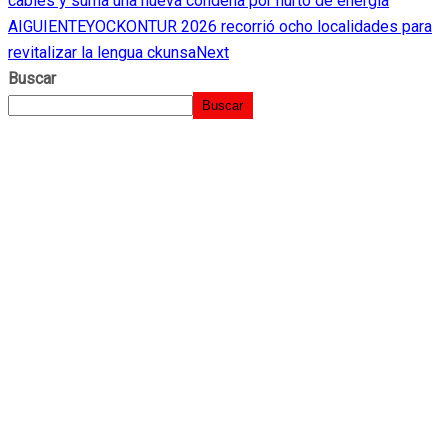
cables y suma una nueva condena por hurto de energía
AIGUIENTE
YOCKONTUR 2026 recorrió ocho localidades para
revitalizar la lengua ckunsa
Next
Buscar
Buscar