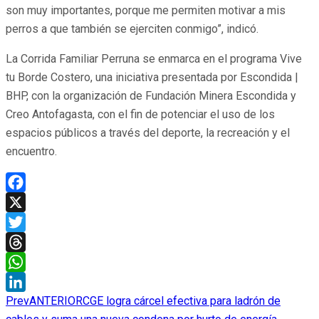
son muy importantes, porque me permiten motivar a mis
perros a que también se ejerciten conmigo”, indicó.
La Corrida Familiar Perruna se enmarca en el programa Vive
tu Borde Costero, una iniciativa presentada por Escondida |
BHP, con la organización de Fundación Minera Escondida y
Creo Antofagasta, con el fin de potenciar el uso de los
espacios públicos a través del deporte, la recreación y el
encuentro.
Facebook
X
Twitter
Threads
WhatsApp
Prev
ANTERIOR
CGE logra cárcel efectiva para ladrón de
LinkedIn