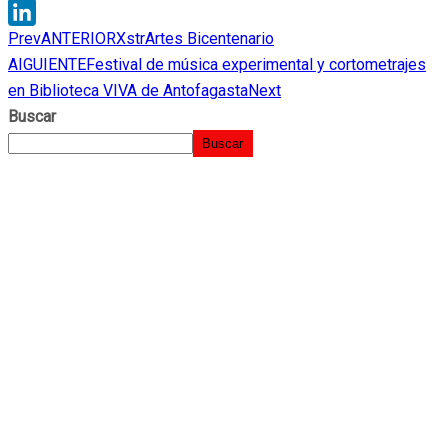
WhatsApp
Prev
ANTERIOR
XstrArtes Bicentenario
LinkedIn
AIGUIENTE
Festival de música experimental y cortometrajes
en Biblioteca VIVA de Antofagasta
Next
Buscar
Buscar