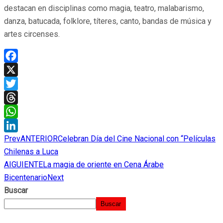
destacan en disciplinas como magia, teatro, malabarismo,
danza, batucada, folklore, títeres, canto, bandas de música y
artes circenses.
Facebook
X
Twitter
Threads
WhatsApp
Prev
ANTERIOR
Celebran Día del Cine Nacional con “Películas
LinkedIn
Chilenas a Luca
AIGUIENTE
La magia de oriente en Cena Árabe
Bicentenario
Next
Buscar
Buscar