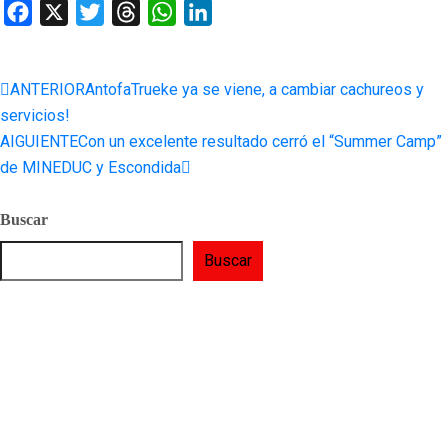
Facebook
X
Twitter
Threads
WhatsApp
LinkedIn
ANTERIOR
AntofaTrueke ya se viene, a cambiar cachureos y
servicios!
AIGUIENTE
Con un excelente resultado cerró el “Summer Camp”
de MINEDUC y Escondida
Buscar
Buscar