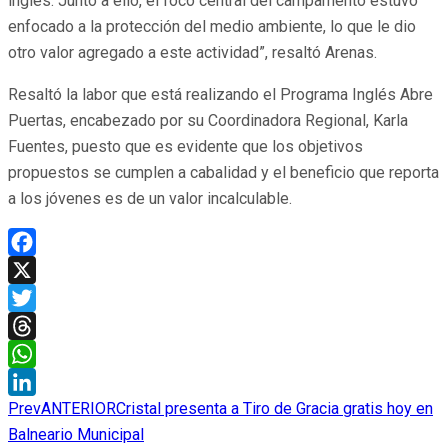
inglés. Junto a ello, el foco central del campamento estuvo
enfocado a la protección del medio ambiente, lo que le dio
otro valor agregado a este actividad”, resaltó Arenas.
Resaltó la labor que está realizando el Programa Inglés Abre
Puertas, encabezado por su Coordinadora Regional, Karla
Fuentes, puesto que es evidente que los objetivos
propuestos se cumplen a cabalidad y el beneficio que reporta
a los jóvenes es de un valor incalculable.
Facebook
X
Twitter
Threads
WhatsApp
Prev
ANTERIOR
Cristal presenta a Tiro de Gracia gratis hoy en
LinkedIn
Balneario Municipal