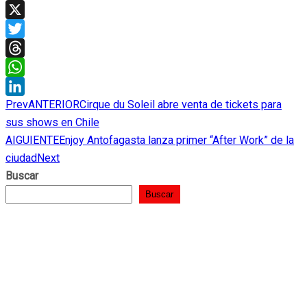
Facebook
X
Twitter
Threads
WhatsApp
Prev
ANTERIOR
Cirque du Soleil abre venta de tickets para
LinkedIn
sus shows en Chile
AIGUIENTE
Enjoy Antofagasta lanza primer “After Work” de la
ciudad
Next
Buscar
Buscar