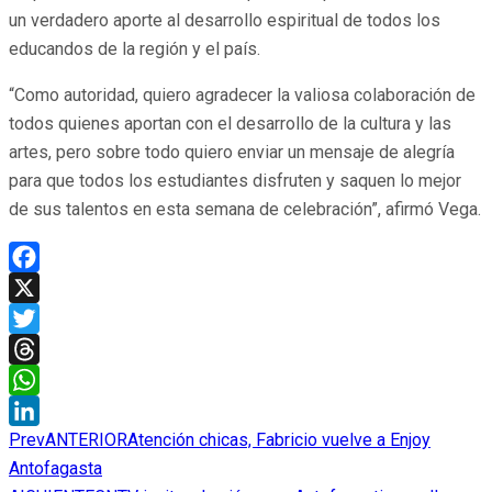
un verdadero aporte al desarrollo espiritual de todos los
educandos de la región y el país.
“Como autoridad, quiero agradecer la valiosa colaboración de
todos quienes aportan con el desarrollo de la cultura y las
artes, pero sobre todo quiero enviar un mensaje de alegría
para que todos los estudiantes disfruten y saquen lo mejor
de sus talentos en esta semana de celebración”, afirmó Vega.
Facebook
X
Twitter
Threads
WhatsApp
Prev
ANTERIOR
Atención chicas, Fabricio vuelve a Enjoy
LinkedIn
Antofagasta