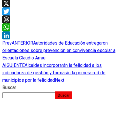
Facebook
X
Twitter
Threads
WhatsApp
Prev
ANTERIOR
Autoridades de Educación entregaron
LinkedIn
orientaciones sobre prevención en convivencia escolar a
Escuela Claudio Arrau
AIGUIENTE
Alcaldes incorporarán la felicidad a los
indicadores de gestión y formarán la primera red de
municipios por la felicidad
Next
Buscar
Buscar