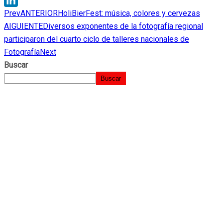
Prev
ANTERIOR
HoliBierFest: música, colores y cervezas
LinkedIn
AIGUIENTE
Diversos exponentes de la fotografía regional
participaron del cuarto ciclo de talleres nacionales de
Fotografía
Next
Buscar
Buscar