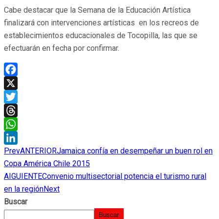
Cabe destacar que la Semana de la Educación Artística
finalizará con intervenciones artísticas en los recreos de
establecimientos educacionales de Tocopilla, las que se
efectuarán en fecha por confirmar.
Facebook
X
Twitter
Threads
WhatsApp
Prev
ANTERIOR
Jamaica confía en desempeñar un buen rol en
LinkedIn
Copa América Chile 2015
AIGUIENTE
Convenio multisectorial potencia el turismo rural
en la región
Next
Buscar
Buscar