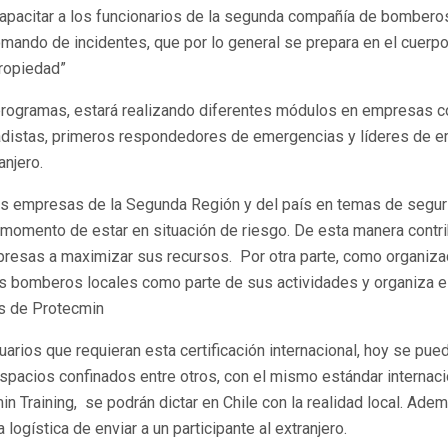
pacitar a los funcionarios de la segunda compañía de bomberos
mando de incidentes, que por lo general se prepara en el cuerp
ropiedad”
 programas, estará realizando diferentes módulos en empresas c
rigadistas, primeros respondedores de emergencias y líderes de
anjero.
as empresas de la Segunda Región y del país en temas de segurid
l momento de estar en situación de riesgo. De esta manera contri
mpresas a maximizar sus recursos. Por otra parte, como organi
 bomberos locales como parte de sus actividades y organiza est
os de Protecmin
arios que requieran esta certificación internacional, hoy se pued
spacios confinados entre otros, con el mismo estándar internaci
Training, se podrán dictar en Chile con la realidad local. Adem
 logística de enviar a un participante al extranjero.