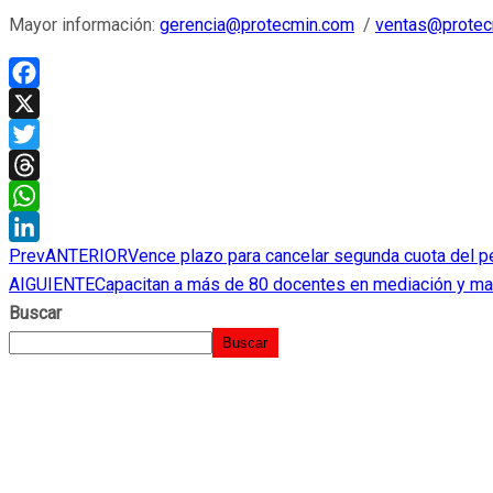
Mayor información:
gerencia@protecmin.com
/
ventas@protec
Facebook
X
Twitter
Threads
WhatsApp
Prev
ANTERIOR
Vence plazo para cancelar segunda cuota del p
LinkedIn
AIGUIENTE
Capacitan a más de 80 docentes en mediación y man
Buscar
Buscar