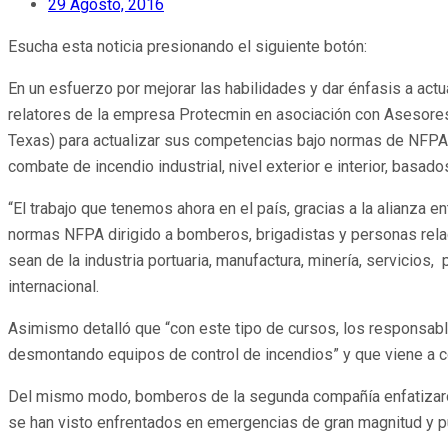
29 Agosto, 2016
Esucha esta noticia presionando el siguiente botón:
En un esfuerzo por mejorar las habilidades y dar énfasis a act
relatores de la empresa Protecmin en asociación con Asesores e
Texas) para actualizar sus competencias bajo normas de NFPA (N
combate de incendio industrial, nivel exterior e interior, bas
“El trabajo que tenemos ahora en el país, gracias a la alianza
normas NFPA dirigido a bomberos, brigadistas y personas relaci
sean de la industria portuaria, manufactura, minería, servicios,
internacional.
Asimismo detalló que “con este tipo de cursos, los responsabl
desmontando equipos de control de incendios” y que viene a co
Del mismo modo, bomberos de la segunda compañía enfatizaron s
se han visto enfrentados en emergencias de gran magnitud y p