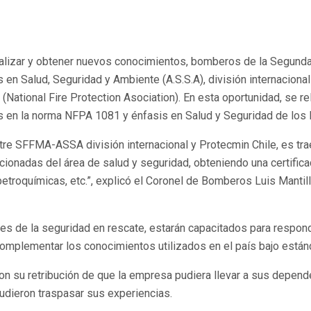
ualizar y obtener nuevos conocimientos, bomberos de la Segunda 
n Salud, Seguridad y Ambiente (A.S.S.A), división internacional
ational Fire Protection Asociation). En esta oportunidad, se re
ados en la norma NFPA 1081 y énfasis en Salud y Seguridad de lo
 entre SFFMA-ASSA división internacional y Protecmin Chile, es 
onadas del área de salud y seguridad, obteniendo una certificac
 petroquímicas, etc.”, explicó el Coronel de Bomberos Luis Mantil
es de la seguridad en rescate, estarán capacitados para respon
mplementar los conocimientos utilizados en el país bajo estánda
u retribución de que la empresa pudiera llevar a sus dependenc
udieron traspasar sus experiencias.