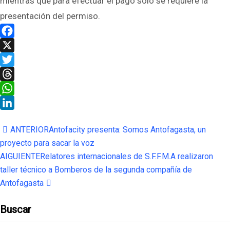
mientras que para efectuar el pago sólo se requiere la
presentación del permiso.
Facebook
X
Twitter
Threads
WhatsApp
LinkedIn
ANTERIOR
Antofacity presenta: Somos Antofagasta, un
proyecto para sacar la voz
AIGUIENTE
Relatores internacionales de S.F.F.M.A realizaron
taller técnico a Bomberos de la segunda compañía de
Antofagasta
Buscar