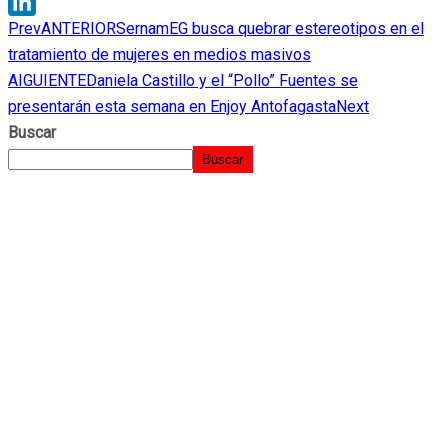
WhatsApp
Prev
ANTERIOR
SernamEG busca quebrar estereotipos en el
LinkedIn
tratamiento de mujeres en medios masivos
AIGUIENTE
Daniela Castillo y el “Pollo” Fuentes se
presentarán esta semana en Enjoy Antofagasta
Next
Buscar
Buscar