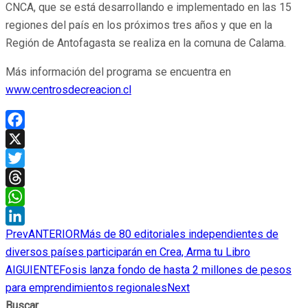
CNCA, que se está desarrollando e implementado en las 15
regiones del país en los próximos tres años y que en la
Región de Antofagasta se realiza en la comuna de Calama.
Más información del programa se encuentra en
www.centrosdecreacion.cl
Facebook
X
Twitter
Threads
WhatsApp
Prev
ANTERIOR
Más de 80 editoriales independientes de
LinkedIn
diversos países participarán en Crea, Arma tu Libro
AIGUIENTE
Fosis lanza fondo de hasta 2 millones de pesos
para emprendimientos regionales
Next
Buscar