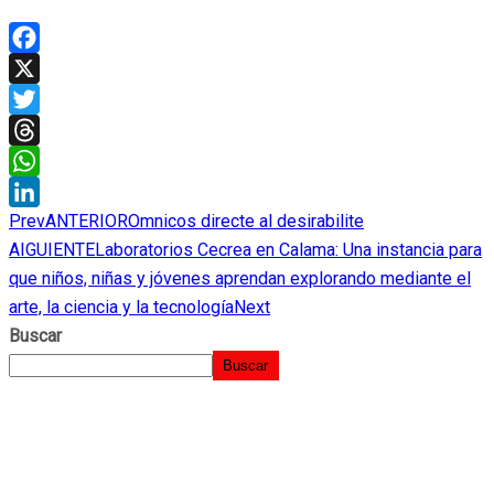
Facebook
X
Twitter
Threads
WhatsApp
Prev
ANTERIOR
Omnicos directe al desirabilite
LinkedIn
AIGUIENTE
Laboratorios Cecrea en Calama: Una instancia para
que niños, niñas y jóvenes aprendan explorando mediante el
arte, la ciencia y la tecnología
Next
Buscar
Buscar