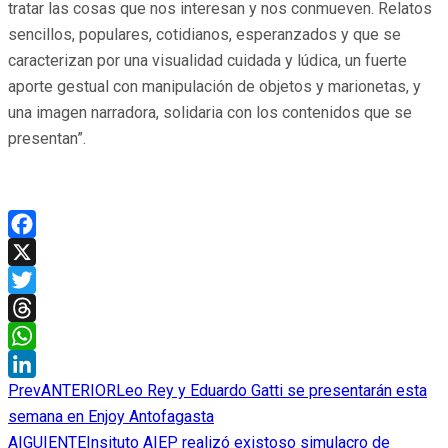
tratar las cosas que nos interesan y nos conmueven. Relatos
sencillos, populares, cotidianos, esperanzados y que se
caracterizan por una visualidad cuidada y lúdica, un fuerte
aporte gestual con manipulación de objetos y marionetas, y
una imagen narradora, solidaria con los contenidos que se
presentan”.
Facebook
X
Twitter
Threads
WhatsApp
Prev
ANTERIOR
Leo Rey y Eduardo Gatti se presentarán esta
LinkedIn
semana en Enjoy Antofagasta
AIGUIENTE
Insituto AIEP realizó existoso simulacro de